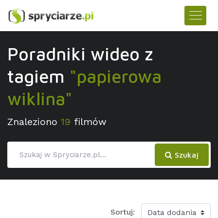
Poradniki wideo z
tagiem
"papierowa
wiklina"
Znaleziono
19
filmów
Szukaj
Sortuj: