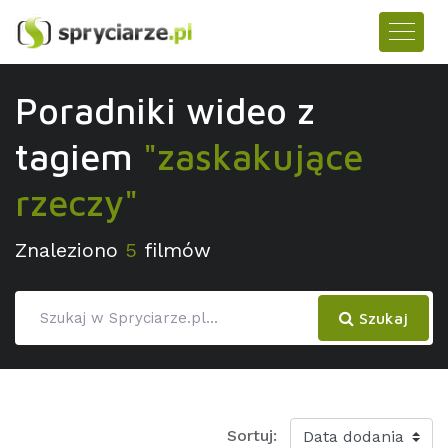
Poradniki wideo z
tagiem
"zaskakujące
rzeczy"
Znaleziono
5
filmów
Szukaj
Sortuj: