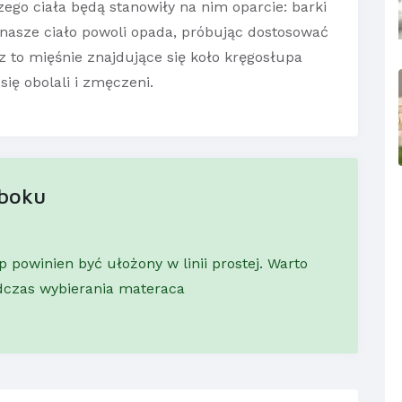
ego ciała będą stanowiły na nim oparcie: barki
u nasze ciało powoli opada, próbując dostosować
ez to mięśnie znajdujące się koło kręgosłupa
ię obolali i zmęczeni.
 boku
 powinien być ułożony w linii prostej. Warto
dczas wybierania materaca