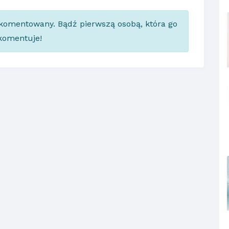
skomentowany. Bądź pierwszą osobą, która go
komentuje!