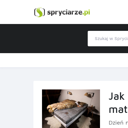
Jak
mat
Dzień 