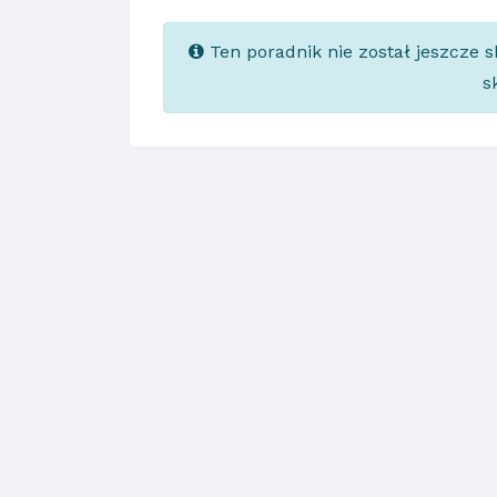
Ten poradnik nie został jeszcze 
s