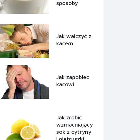
sposoby
Jak walczyć z
kacem
Jak zapobiec
kacowi
Jak zrobić
wzmacniający
sok z cytryny
i pietruszki