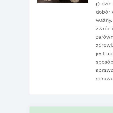
godzin
dobór 
ważny.
zwróci
zarówn
zdrowi
jest a
sposób
sprawd
sprawd