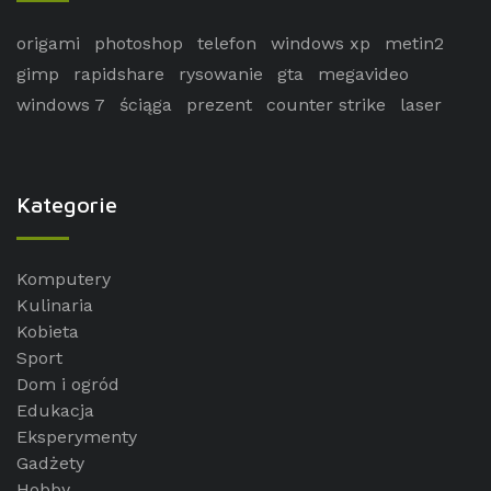
origami
photoshop
telefon
windows xp
metin2
gimp
rapidshare
rysowanie
gta
megavideo
windows 7
ściąga
prezent
counter strike
laser
Kategorie
Komputery
Kulinaria
Kobieta
Sport
Dom i ogród
Edukacja
Eksperymenty
Gadżety
Hobby