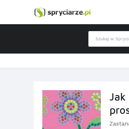
Jak
pro
Zastan