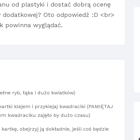
anu od plastyki i dostać dobrą ocenę
y dodatkowej? Oto odpowiedź :D <br>
k powinna wyglądać.
ełne ryb, łąka i dużo kwiatków)
kartki klejem i przyklejaj kwadraciki (PAMIĘTAJ
ym kwadraciku zajęło by dużo czasu)
artkę, obejrzyj ją dokładnie, jeśli coś będzie