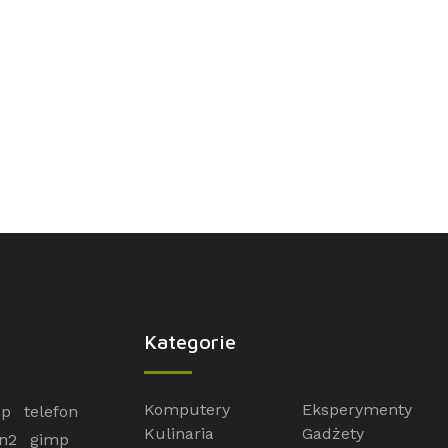
Kategorie
Komputery
Eksperymenty
op
telefon
Kulinaria
Gadżety
n2
gimp