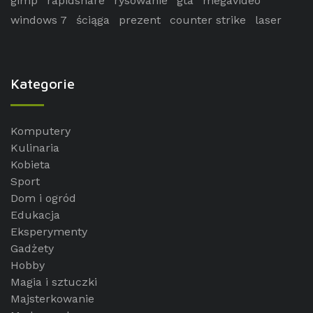
gimp
rapidshare
rysowanie
gta
megavideo
windows 7
ściąga
prezent
counter strike
laser
Kategorie
Komputery
Kulinaria
Kobieta
Sport
Dom i ogród
Edukacja
Eksperymenty
Gadżety
Hobby
Magia i sztuczki
Majsterkowanie