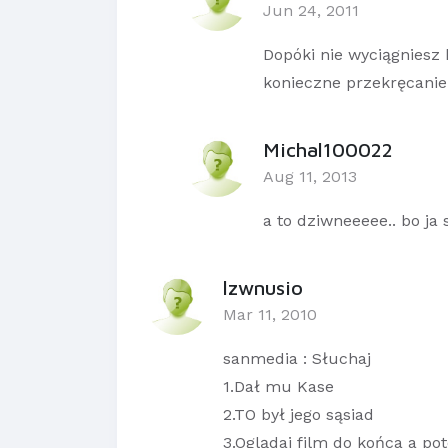
Jun 24, 2011
Dopóki nie wyciągniesz k
konieczne przekręcanie
Michal100022
Aug 11, 2013
a to dziwneeeee.. bo ja
lzwnusio
Mar 11, 2010
sanmedia : Słuchaj
1.Dał mu Kase
2.TO był jego sąsiad
3.Oglądaj film do końca a p