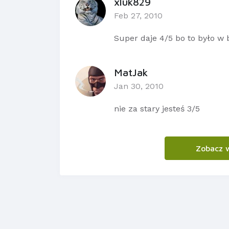
xluk829
Feb 27, 2010
Super daje 4/5 bo to było w b
MatJak
Jan 30, 2010
nie za stary jesteś 3/5
Zobacz 