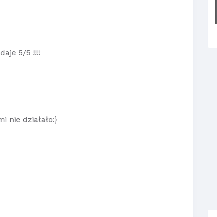
aje 5/5 !!!!
i nie działało:}