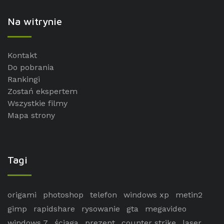
Na witrynie
Kontakt
Do pobrania
Rankingi
Zostań ekspertem
Wszystkie filmy
Mapa strony
Tagi
origami
photoshop
telefon
windows xp
metin2
gimp
rapidshare
rysowanie
gta
megavideo
windows 7
ściąga
prezent
counter strike
laser