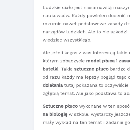
Ludzkie ciało jest niesamowitą maszyn
naukowców. Każdy powinien docenić ma
rozumie nawet podstawowe zasady dzi
narządów ludzkich. Ale to nie szkodzi
wiedzieć wszystkiego.
Ale jeżeli kogoś z was interesują taki
którym zobaczycie
model płuca
i
zasa
butelki
. Takie
sztuczne płuco
bardzo do
od razu każdy ma lepszy pogląd tego c
działania
tutaj pokazana to oczywiście 
zgłębią temat. Ale jako podstawa to ab
Sztuczne płuco
wykonane w ten sposób
na biologię
w szkole. wystarczy jeszcze
mały wykład na ten temat i zadanie go