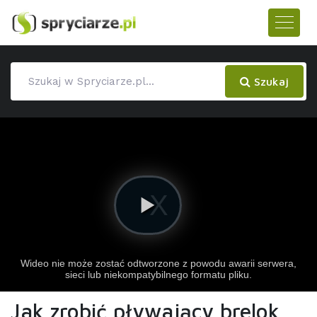
Szukaj
Jak zrobić pływający brelok