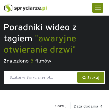
Poradniki wideo z
tagiem
"awaryjne
otwieranie drzwi"
Znaleziono
8
filmów
Szukaj
Sortuj: