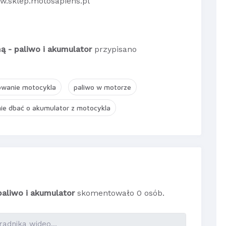
ww.sklep.motosapiens.pl
ą - paliwo i akumulator
przypisano
owanie motocykla
paliwo w motorze
mie dbać o akumulator z motocykla
paliwo i akumulator
skomentowało 0 osób.