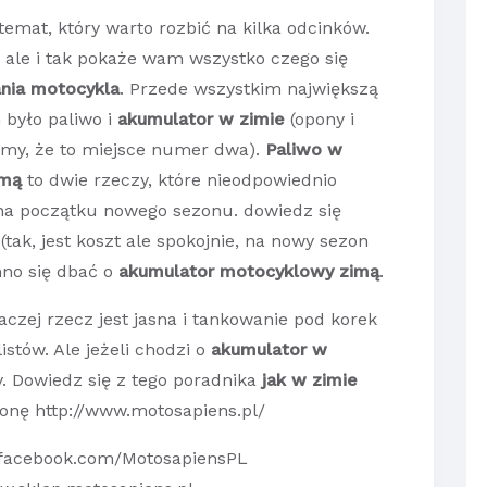
temat, który warto rozbić na kilka odcinków.
li ale i tak pokaże wam wszystko czego się
nia motocykla
. Przede wszystkim największą
było paliwo i
akumulator w zimie
(opony i
zmy, że to miejsce numer dwa).
Paliwo w
imą
to dwie rzeczy, które nieodpowiednio
a początku nowego sezonu. dowiedz się
ak, jest koszt ale spokojnie, na nowy sezon
inno się dbać o
akumulator motocyklowy zimą
.
raczej rzecz jest jasna i tankowanie pod korek
istów. Ale jeżeli chodzi o
akumulator w
y. Dowiedz się z tego poradnika
jak w zimie
onę http://www.motosapiens.pl/
.facebook.com/MotosapiensPL