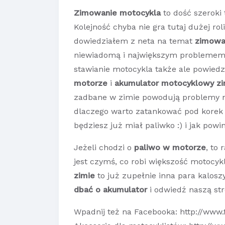
Zimowanie motocykla
to dość szeroki 
Kolejność chyba nie gra tutaj dużej ro
dowiedziałem z neta na temat
zimowa
niewiadomą i największym problemem 
stawianie motocykla także ale powied
motorze
i
akumulator motocyklowy z
zadbane w zimie powodują problemy n
dlaczego warto zatankować pod korek (t
będziesz już miał paliwko :) i jak pow
Jeżeli chodzi o
paliwo w motorze
, to 
jest czymś, co robi większość motocykl
zimie
to już zupełnie inna para kalosz
dbać o akumulator
i odwiedź naszą str
Wpadnij też na Facebooka:
http://www