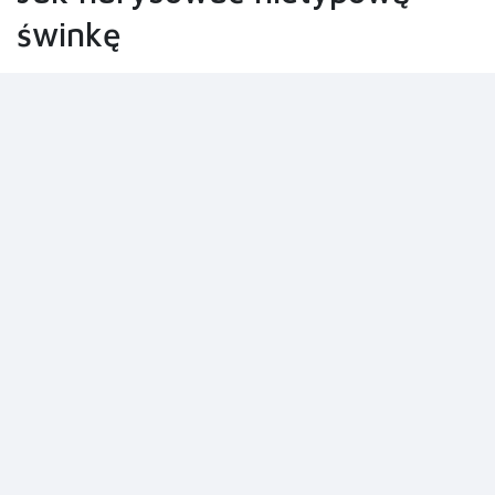
świnkę