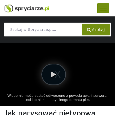
Szukaj
Jak narysować nietypową