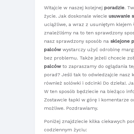
Witajcie w naszej kolejnej
poradzie
. Tw
życie. Jak doskonale wiecie
usuwanie s
uciążliwe, a wraz z usuniętym klejem 
znaleźliśmy na to ten sprawdzony sp
nasz sprawdzony sposób na
sklejone 
palców
wystarczy użyć odrobinę margar
bez problemu. Także jeżeli chcecie z
palców
to zapraszamy do oglądania te
porad? Jeśli tak to odwiedzajcie nasz 
również solówki i odcinki Do dzieła!. J
W ten sposób będziecie na bieżąco in
Zostawcie łapki w górę i komentarze ora
możliwe. Pozdrawiamy.
Poniżej znajdziecie kilka ciekawych p
codziennym życiu: