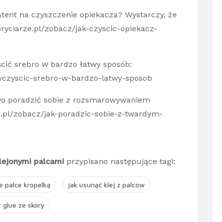
atent na czyszczenie opiekacza? Wystarczy, że
ryciarze.pl/zobacz/jak-czyscic-opiekacz-
ścić srebro w bardzo łatwy sposób:
wyczyscic-srebro-w-bardzo-latwy-sposob
atwo poradzić sobie z rozsmarowywaniem
e.pl/zobacz/jak-poradzic-sobie-z-twardym-
lejonymi palcami
przypisano następujące tagi:
e palce kropelką
jak usunąć klej z palców
 glue ze skóry