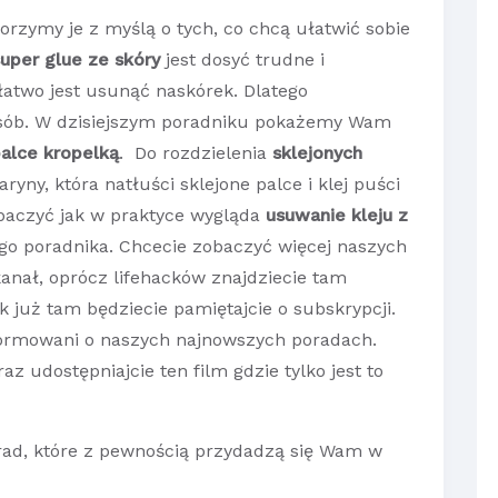
orzymy je z myślą o tych, co chcą ułatwić sobie
uper glue ze skóry
jest dosyć trudne i
łatwo jest usunąć naskórek. Dlatego
osób. W dzisiejszym poradniku pokażemy Wam
palce kropelką
. Do rozdzielenia
sklejonych
yny, która natłuści sklejone palce i klej puści
obaczyć jak w praktyce wygląda
usuwanie kleju z
go poradnika. Chcecie zobaczyć więcej naszych
kanał, oprócz lifehacków znajdziecie tam
ak już tam będziecie pamiętajcie o subskrypcji.
formowani o naszych najnowszych poradach.
z udostępniajcie ten film gdzie tylko jest to
orad, które z pewnością przydadzą się Wam w