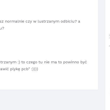
sz normalnie czy w lustrzanym odbiciu? a
iu?
strzanym :) to czego tu nie ma to powinno być
awić plykę pcb" :))))