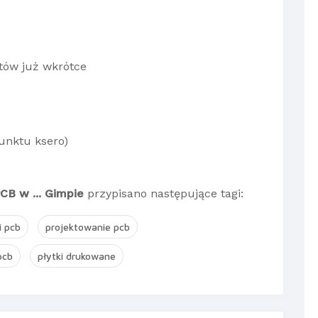
ntów już wkrótce
unktu ksero)
CB w ... Gimpie
przypisano następujące tagi:
i pcb
projektowanie pcb
pcb
płytki drukowane