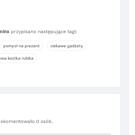
minx
przypisano następujące tagi:
pomysł na prezent
ciekawe gadżety
owa kostka rubika
skomentowało 0 osób.