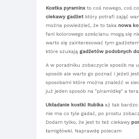
Kostka pyraminx
to coś nowego, coś co
ciekawy gadżet
który potrafi zająć wa
można powiedzieć, że to taka
nowa ko
fani kolorowego sześcianu mogą się ni
warto się zainteresować tym gadżetem,
które szukają
gadżetów podobnych do 
A w poradniku zobaczycie sposób na 
sposób ale warto go poznać i jeżeli j
sposobami które można znaleźć w siec
już jeden sposób na "piramidkę" a tera
Układanie kostki Rubika
aż tak bardzo 
nie ma co tyle gadać, po prostu zobacz
Dodam tylko, że jest to też ciekawy
po
łamigłówki. Naprawdę polecam