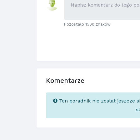
Pozostało 1500 znaków
Komentarze
Ten poradnik nie został jeszcze 
s