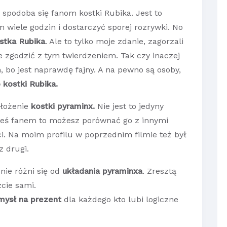
 spodoba się fanom kostki Rubika. Jest to
m wiele godzin i dostarczyć sporej rozrywki. No
stka Rubika
. Ale to tylko moje zdanie, zagorzali
e zgodzić z tym twierdzeniem. Tak czy inaczej
 bo jest naprawdę fajny. A na pewno są osoby,
kostki Rubika.
ułożenie
kostki pyraminx.
Nie jest to jedyny
esteś fanem to możesz porównać go z innymi
i. Na moim profilu w poprzednim filmie też był
z drugi.
nie różni się od
układania pyraminxa
. Zresztą
cie sami.
mysł na prezent
dla każdego kto lubi logiczne