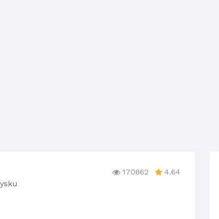
170862
4.64
dysku