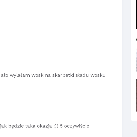
ydało wylałam wosk na skarpetki sładu wosku
k będzie taka okazja :)) 5 oczywiście