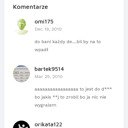
Komentarze
omi175
Dec 19, 2010
do bani każdy de....bil by na to
wpadł
bartek9514
Mar 25, 2010
aaaaaaaaaaaaaaaaa to jest do d***
bo jakis **j to zrobil bo ja nic nie
wygralem
orikata122