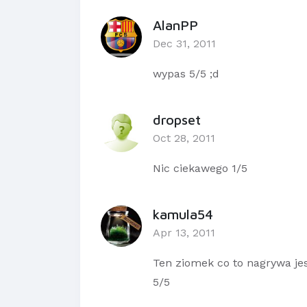
AlanPP
Dec 31, 2011
wypas 5/5 ;d
dropset
Oct 28, 2011
Nic ciekawego 1/5
kamula54
Apr 13, 2011
Ten ziomek co to nagrywa jes
5/5