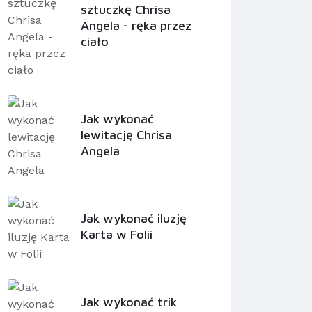
sztuczkę Chrisa
Angela - ręka przez
ciało
Jak wykonać
lewitację Chrisa
Angela
Jak wykonać iluzję
Karta w Folii
Jak wykonać trik