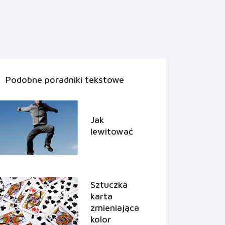
Podobne poradniki tekstowe
Jak
lewitować
Sztuczka
karta
zmieniająca
kolor