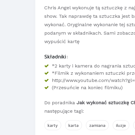
Chris Angel wykonuje tą sztuczkę z na
show. Tak naprawdę ta sztuczka jest ba
wykonać. Oryginalne wykonanie tej szt
podanym w składnikach. Sami zobaczci
wypuścić kartę
Składniki:
*2 karty i kamera do nagrania sztu
*Filmik z wykonaniem sztuczki prze
http://www.youtube.com/watch?g
(Przesuńcie na koniec filmiku)
Do poradnika
Jak wykonać sztuczkę Chr
następujące tagi:
karty
karta
zamiana
iluzje