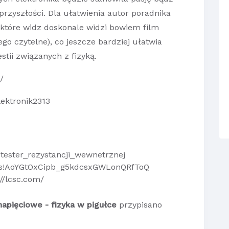
przyszłości. Dla ułatwienia autor poradnika
(które widz doskonale widzi bowiem film
ego czytelne), co jeszcze bardziej ułatwia
tii związanych z fizyką.
/
elektronik2313
/tester_rezystancji_wewnetrznej
/f/s!AoYGtOxCipb_g5kdcsxGWLonQRfToQ
://lcsc.com/
napięciowe - fizyka w pigułce
przypisano