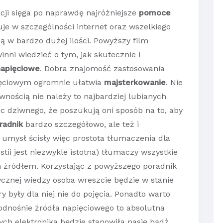
ji sięga po naprawdę najróżniejsze
pomoce
uje w szczególności internet oraz wszelkiego
są w bardzo dużej ilości. Powyższy film
nni wiedzieć o tym, jak skutecznie i
napięciowe
. Dobra znajomość zastosowania
ięciowym ogromnie ułatwia
majsterkowanie
. Nie
wnością nie należy to najbardziej lubianych
ęc dziwnego, że poszukują oni sposób na to, aby
radnik
bardzo szczegółowo, ale też i
 umysł ścisły więc prostota tłumaczenia dla
ii jest niezwykle istotna) tłumaczy wszystkie
 źródłem. Korzystając z powyższego poradnik
ycznej wiedzy osoba wreszcie będzie w stanie
ry były dla niej nie do pojęcia. Ponadto warto
odnośnie źródła napięciowego to absolutna
ych elektronika będzie stanowiła pasję bądź