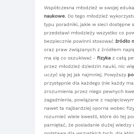
Współczesna młodzież w swojej edukac
naukowe
. Do tego młodzież wykorzyst
typu poradniki, jakie w sieci dostępne 
przedstawi młodzieży wszystko co powi
bezpiecznie powinni stosować
źródło 
oraz praw związanych z źródłem nap
ma się co oszukiwać -
fizyka
z całą pe
przez młodzież dziedzin nauki, nic wi
uczyć się jej jak najmniej. Powyższy
po
przystępnie dla każdego (nie każdy ma
zrozumienia przez niego pewnych kwest
zagadnienia, powiązane z napięciowym
nawet ta najbardziej oporna wobec fiz
rozumieć wiele kwestii, które do tej po
pamiętać, że posiadanie dużej wiedzy 
podstawa dla wszystkich tych, dla któr