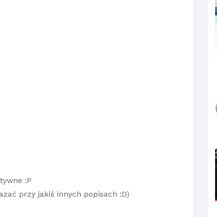
itywne :P
azać przy jakiś innych popisach :D)