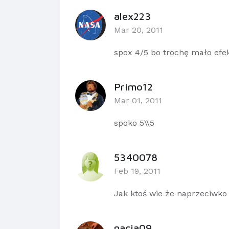
alex223
Mar 20, 2011
spox 4/5 bo trochę mało efek
Primo12
Mar 01, 2011
spoko 5\\5
5340078
Feb 19, 2011
Jak ktoś wie że naprzeciwko 
nacia09