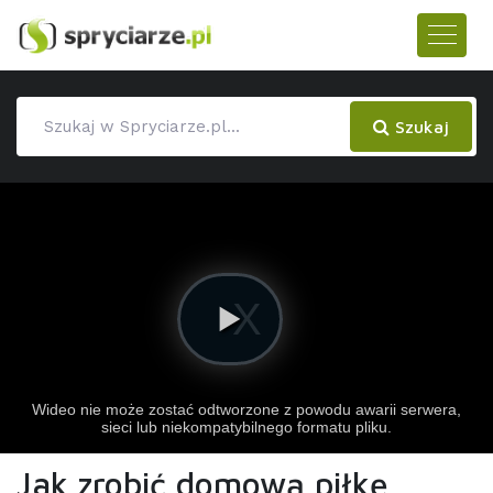
Szukaj
Jak zrobić domową piłkę