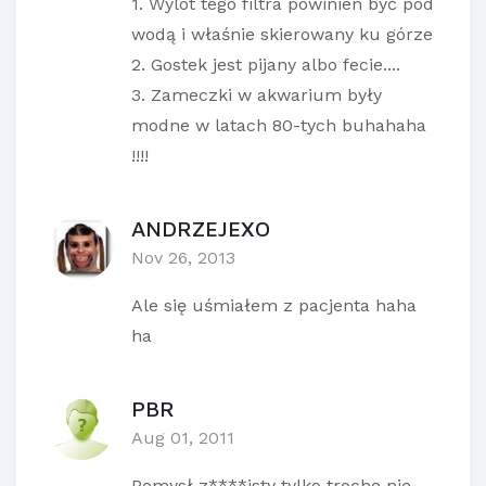
1. Wylot tego filtra powinien być pod
wodą i właśnie skierowany ku górze
2. Gostek jest pijany albo fecie....
3. Zameczki w akwarium były
modne w latach 80-tych buhahaha
!!!!
ANDRZEJEXO
Nov 26, 2013
Ale się uśmiałem z pacjenta haha
ha
PBR
Aug 01, 2011
Pomysł z****isty tylko troche nie