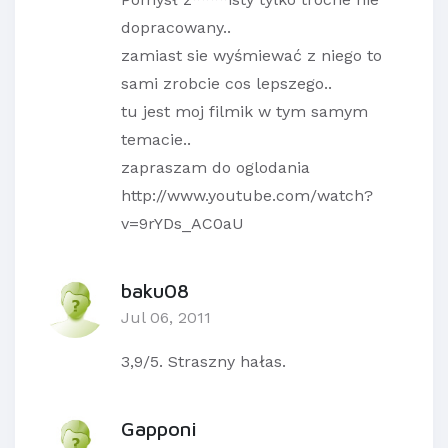
dopracowany..
zamiast sie wyśmiewać z niego to
sami zrobcie cos lepszego..
tu jest moj filmik w tym samym
temacie..
zapraszam do oglodania
http://www.youtube.com/watch?
v=9rYDs_AC0aU
baku08
Jul 06, 2011
3,9/5. Straszny hałas.
Gapponi