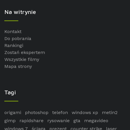
Na witrynie
Kontakt
Do pobrania
Rankingi
Zostań ekspertem
Wszystkie filmy
Mapa strony
Tagi
origami
photoshop
telefon
windows xp
metin2
gimp
rapidshare
rysowanie
gta
megavideo
windows 7
ściąga
prezent
counter strike
laser