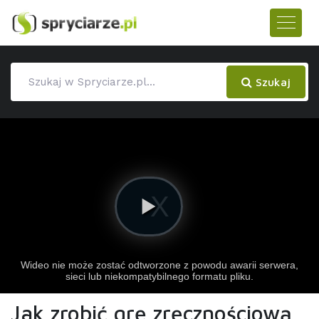
Szukaj
Jak zrobić grę zręcznościową