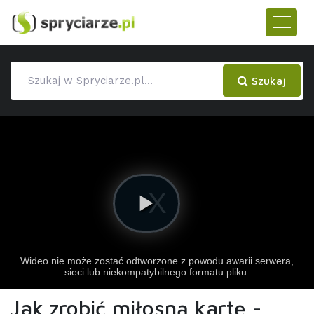
Szukaj
Jak zrobić miłosną kartę -