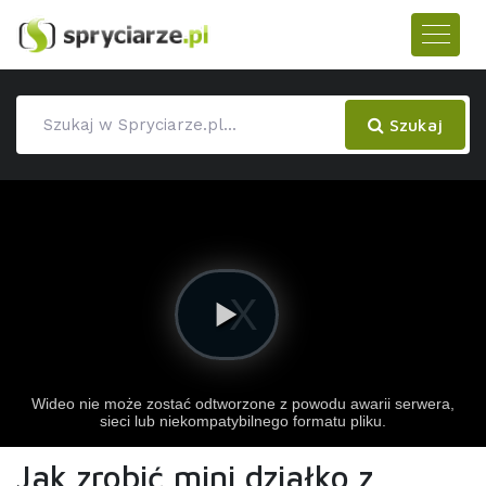
Szukaj
Jak zrobić mini działko z