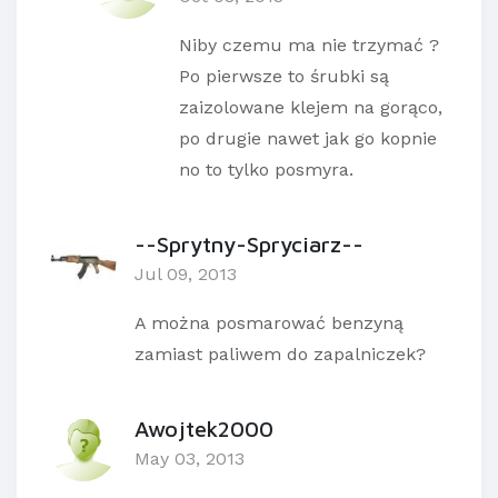
Niby czemu ma nie trzymać ?
Po pierwsze to śrubki są
zaizolowane klejem na gorąco,
po drugie nawet jak go kopnie
no to tylko posmyra.
--Sprytny-Spryciarz--
Jul 09, 2013
A można posmarować benzyną
zamiast paliwem do zapalniczek?
Awojtek2000
May 03, 2013