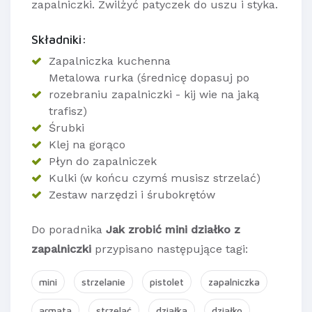
zapalniczki. Zwilżyć patyczek do uszu i styka.
Składniki:
Zapalniczka kuchenna
Metalowa rurka (średnicę dopasuj po
rozebraniu zapalniczki - kij wie na jaką
trafisz)
Śrubki
Klej na gorąco
Płyn do zapalniczek
Kulki (w końcu czymś musisz strzelać)
Zestaw narzędzi i śrubokrętów
Do poradnika
Jak zrobić mini działko z
zapalniczki
przypisano następujące tagi:
mini
strzelanie
pistolet
zapalniczka
armata
strzelać
działka
działko