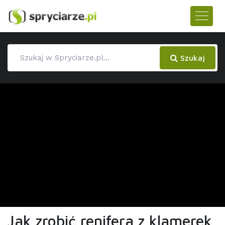
Szukaj
Jak zrobić renifera z klamerek