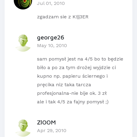
Jul 01, 2010
zgadzam sie z K!||3ER
george26
May 10, 2010
sam pomysł jest na 4/5 bo to będzie
biło a po za tym drożej wyjdzie ci
kupno np. papieru ściernego i
pręcika niz taka tarcza
profesjonalna-nie bije ok. 3 zł
ale i tak 4/5 za fajny pomysł ;)
ZlOOM
Apr 29, 2010