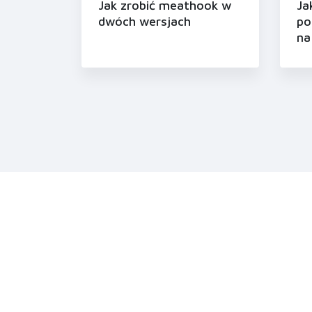
Jak zrobić meathook w
Ja
dwóch wersjach
po
na