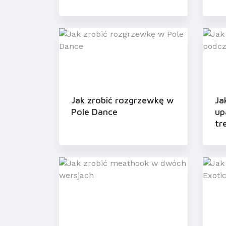
Jak zrobić rozgrzewkę w
Ja
Pole Dance
up
tr