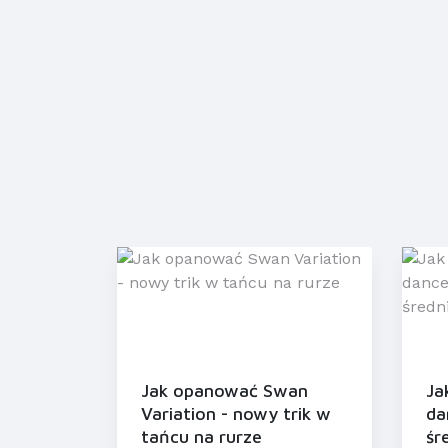
Jak opanować Swan
Ja
Variation - nowy trik w
da
tańcu na rurze
śr