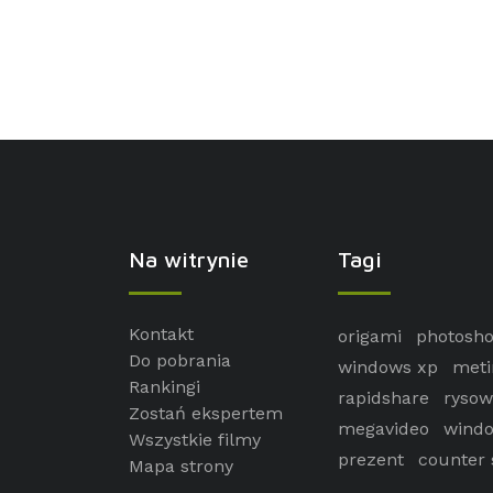
Na witrynie
Tagi
Kontakt
origami
photosh
Do pobrania
windows xp
meti
Rankingi
rapidshare
rysow
Zostań ekspertem
megavideo
windo
Wszystkie filmy
prezent
counter 
Mapa strony