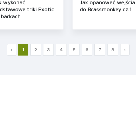
k wykonać
Jak opanować wejścia
dstawowe triki Exotic
do Brassmonkey cz.1
 barkach
‹
1
2
3
4
5
6
7
8
›