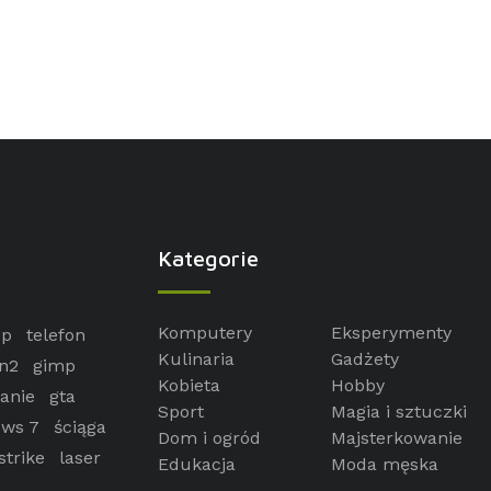
Kategorie
Komputery
Eksperymenty
op
telefon
Kulinaria
Gadżety
n2
gimp
Kobieta
Hobby
anie
gta
Sport
Magia i sztuczki
ws 7
ściąga
Dom i ogród
Majsterkowanie
strike
laser
Edukacja
Moda męska