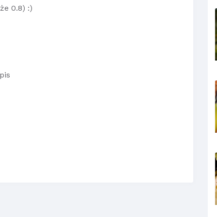
e 0.8) :)
pis