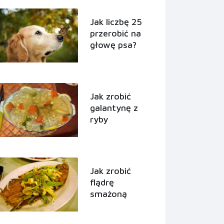
Jak liczbę 25
przerobić na
głowę psa?
Jak zrobić
galantynę z
ryby
Jak zrobić
flądrę
smażoną