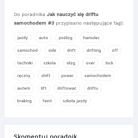
Do poradnika
Jak nauczyć się driftu
samochodem #3
przypisano następujące tagi:
jazdy
auto
poślizg
hamulec
samochód
side
drift
drifting
off
techniki
szkoła
slizg
over
lock
ręczny
shift
power
samochodem
autem
lift
driftować
driftu
braking
feint
szkoła jazdy
Skomentuj poradnik