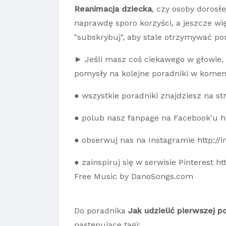
Reanimacja dziecka
, czy osoby dorosł
naprawdę sporo korzyści, a jeszcze w
"subskrybuj", aby stale otrzymywać por
► Jeśli masz coś ciekawego w głowie,
pomysły na kolejne poradniki w kome
● wszystkie poradniki znajdziesz na str
● polub nasz fanpage na Facebook'u h
● obserwuj nas na Instagramie http://
● zainspiruj się w serwisie Pinterest h
Free Music by DanoSongs.com
Do poradnika
Jak udzielić pierwszej p
następujące tagi: