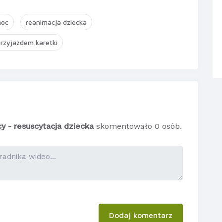
moc
reanimacja dziecka
przyjazdem karetki
y - resuscytacja dziecka
skomentowało 0 osób.
Dodaj komentarz