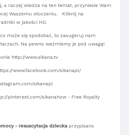
ej, a raczej wiedza na ten temat, przyniesie Wam
ięcej Waszemu otoczeniu. Kliknij na
adniki w jakości HD.
 co może się spodobać, to zasugeruj nam
ntarzach. Na pewno weźmiemy je pod uwagę!
onie http://www.sikana.tv
ttps://www.facebook.com/sikanapl/
instagram.com/sikanapl
ttp://pinterest.com/sikanahow - Free Royalty
omocy - resuscytacja dziecka
przypisano