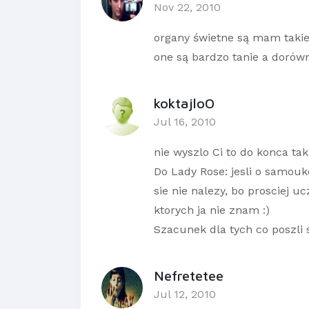
Nov 22, 2010
organy świetne są mam taki
one są bardzo tanie a dorów
koktajloO
Jul 16, 2010
nie wyszlo Ci to do konca tak 
Do Lady Rose: jesli o samouk
sie nie nalezy, bo prosciej u
ktorych ja nie znam :)
Szacunek dla tych co poszli s
Nefretetee
Jul 12, 2010