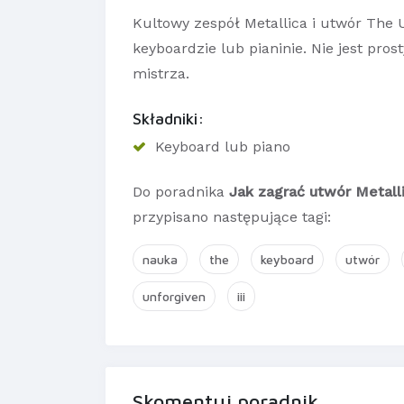
Kultowy zespół Metallica i utwór The U
keyboardzie lub pianinie. Nie jest pros
mistrza.
Składniki:
Keyboard lub piano
Do poradnika
Jak zagrać utwór Metalli
przypisano następujące tagi:
nauka
the
keyboard
utwór
unforgiven
iii
Skomentuj poradnik