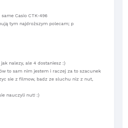
e same Casio CTK-496
nują tym najdroższym polecam; p
jak nalezy, ale 4 dostaniesz :)
ów to sam nim jestem i raczej za to szacunek
czyc sie z filmow, badz ze sluchu niz z nut,
ie nauczyli nut! :)