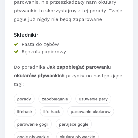
parowanie, nie przeszkadzały nam okulary
pływackie to skorzystajmy z tej porady. Twoje
gogle już nigdy nie będą zaparowane
Składniki:
Pasta do zębów
Ręcznik papierowy
Do poradnika
Jak zapobiegać parowaniu
okularów pływackich
przypisano następujące
tagi:
porady
zapobieganie
usuwanie pary
lifehack
life hack
parowanie okularów
parowanie gogli
parujące gogle
gogle pływackie
okulary pływackie