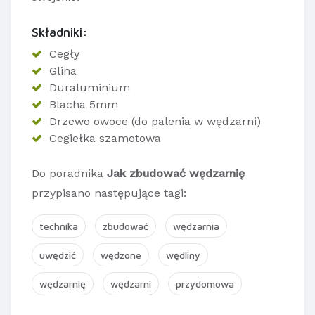
Składniki:
Cegły
Glina
Duraluminium
Blacha 5mm
Drzewo owoce (do palenia w wędzarni)
Cegiełka szamotowa
Do poradnika
Jak zbudować wędzarnię
przypisano następujące tagi:
technika
zbudować
wędzarnia
uwędzić
wędzone
wędliny
wędzarnię
wędzarni
przydomowa