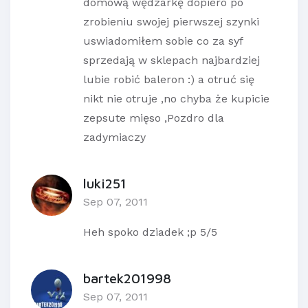
domową wędzarkę dopiero po
zrobieniu swojej pierwszej szynki
uswiadomiłem sobie co za syf
sprzedają w sklepach najbardziej
lubie robić baleron :) a otruć się
nikt nie otruje ,no chyba że kupicie
zepsute mięso ,Pozdro dla
zadymiaczy
luki251
Sep 07, 2011
Heh spoko dziadek ;p 5/5
bartek201998
Sep 07, 2011