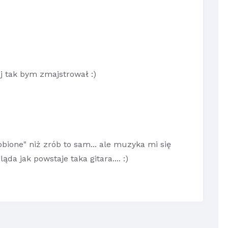
ej tak bym zmajstrował :)
zrobione" niż zrób to sam... ale muzyka mi się
ąda jak powstaje taka gitara.... :)