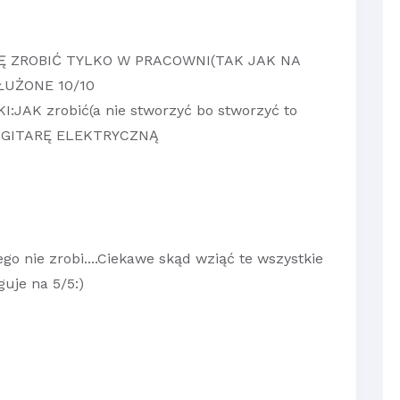
Ę ZROBIĆ TYLKO W PRACOWNI(TAK JAK NA
ŁUŻONE 10/10
JAK zrobić(a nie stworzyć bo stworzyć to
o) GITARĘ ELEKTRYCZNĄ
ego nie zrobi....Ciekawe skąd wziąć te wszystkie
guje na 5/5:)