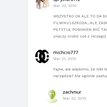
Mar 22, 2010
WSZYSTKO OK ALE TO DA SI
FILMIKU).SZKODA...ALE ZAS
PS.TYTUŁ POWINIEN BYĆ TAKI:
znaczy zrobić coś z niczeg
michcio777
Mar 21, 2010
Fajne, ale wiadomo, że nikt t
narzędzia? Ale ogólnie zasłu
zachmur
Mar 22, 2010