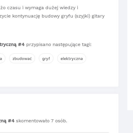
użo czasu i wymaga dużej wiedzy i
ycie kontynuację budowy gryfu (szyjki) gitary
ktryczną #4
przypisano następujące tagi:
ra
zbudować
gryf
elektryczna
czną #4
skomentowało 7 osób.