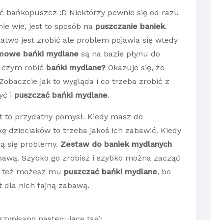
ć bańkopuszcz :D Niektórzy pewnie się od razu
 nie wie, jest to sposób na
puszczanie baniek
.
atwo jest zrobić ale problem pojawia się wtedy
owe bańki mydlane
są na bazie płynu do
e czym robić
bańki mydlane?
Okazuje się, że
Zobaczcie jak to wygląda i co trzeba zrobić z
yć i
puszczać bańki mydlane
.
st to przydatny pomysł. Kiedy masz do
ę dzieciaków to trzeba jakoś ich zabawić. Kiedy
ją się problemy.
Zestaw do baniek mydlanych
abawą. Szybko go zrobisz i szybko można zacząć
ka też możesz mu
puszczać bańki mydlane
, bo
st dla nich fajną zabawą.
rzypisano następujące tagi: