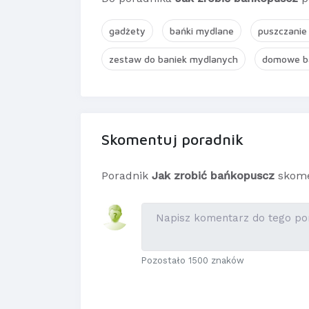
gadżety
bańki mydlane
puszczanie
zestaw do baniek mydlanych
domowe b
Skomentuj poradnik
Poradnik
Jak zrobić bańkopuscz
skome
Pozostało 1500 znaków