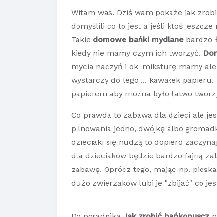
Witam was. Dziś wam pokaże jak zrobi
domyślili co to jest a jeśli ktoś jeszcze
Takie
domowe bańki mydlane
bardzo ł
kiedy nie mamy czym ich tworzyć.
Dom
mycia naczyń i ok, miksturę mamy al
wystarczy do tego ... kawałek papieru. 
papierem aby można było łatwo tworz
Co prawda to zabawa dla dzieci ale je
pilnowania jedno, dwójkę albo gromadk
dzieciaki się nudzą to dopiero zaczyna
dla dzieciaków będzie bardzo fajną z
zabawę. Oprócz tego, mając np. pies
dużo zwierzaków lubi je "zbijać" co je
Do poradnika
Jak zrobić bańkopuscz
p