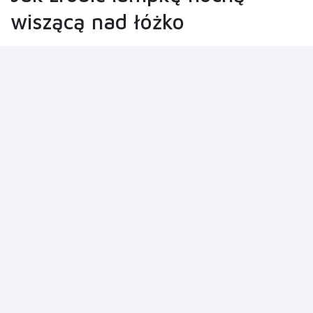
wiszącą nad łóżko