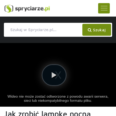
Szukaj
Jak zrobić lampkę nocną