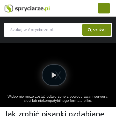
Szukaj
Jak zrobić pisanki ozdabiane