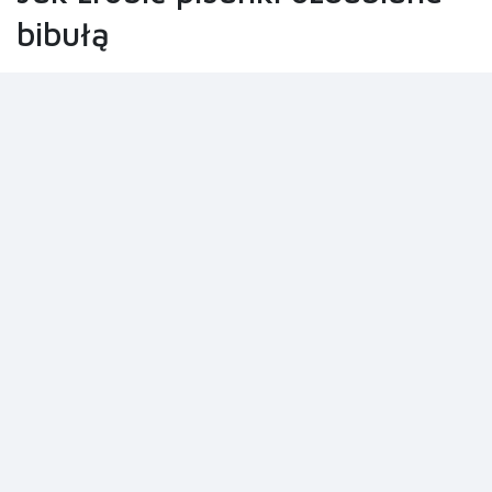
bibułą