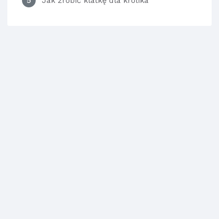
5
Jak zrobić klatkę dla królika