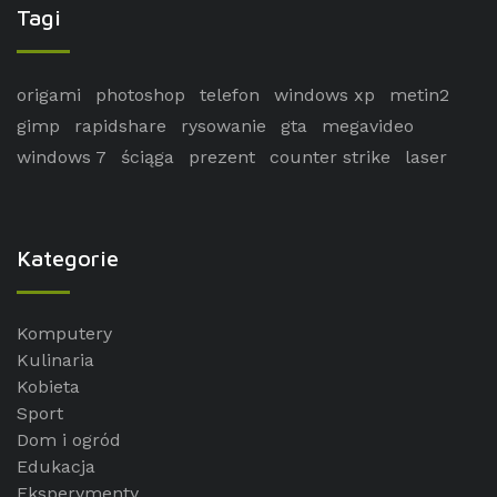
Tagi
origami
photoshop
telefon
windows xp
metin2
gimp
rapidshare
rysowanie
gta
megavideo
windows 7
ściąga
prezent
counter strike
laser
Kategorie
Komputery
Kulinaria
Kobieta
Sport
Dom i ogród
Edukacja
Eksperymenty