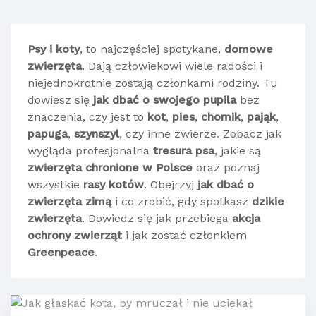
Psy i koty
, to najczęściej spotykane,
domowe
zwierzęta
. Dają człowiekowi wiele radości i
niejednokrotnie zostają członkami rodziny. Tu
dowiesz się
jak dbać o swojego pupila
bez
znaczenia, czy jest to
kot
,
pies
,
chomik
,
pająk
,
papuga
,
szynszyl
, czy inne zwierze. Zobacz jak
wygląda profesjonalna
tresura psa
, jakie są
zwierzęta chronione w Polsce
oraz poznaj
wszystkie
rasy kotów
. Obejrzyj
jak dbać o
zwierzęta zimą
i co zrobić, gdy spotkasz
dzikie
zwierzęta
. Dowiedz się jak przebiega
akcja
ochrony zwierząt
i jak zostać członkiem
Greenpeace
.