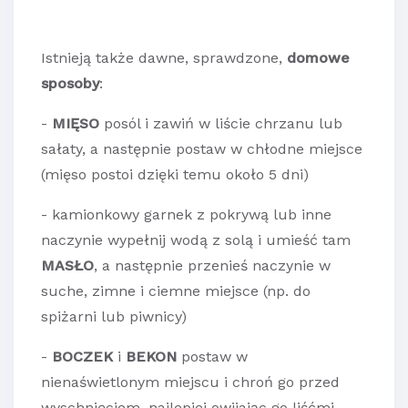
Istnieją także dawne, sprawdzone,
domowe
sposoby
:
-
MIĘSO
posól i zawiń w liście chrzanu lub
sałaty, a następnie postaw w chłodne miejsce
(mięso postoi dzięki temu około 5 dni)
- kamionkowy garnek z pokrywą lub inne
naczynie wypełnij wodą z solą i umieść tam
MASŁO
, a następnie przenieś naczynie w
suche, zimne i ciemne miejsce (np. do
spiżarni lub piwnicy)
-
BOCZEK
i
BEKON
postaw w
nienaświetlonym miejscu i chroń go przed
wyschnięciem, najlepiej owijając go liśćmi