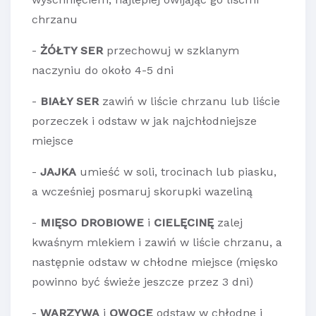
chrzanu
-
ŻÓŁTY SER
przechowuj w szklanym
naczyniu do około 4-5 dni
-
BIAŁY SER
zawiń w liście chrzanu lub liście
porzeczek i odstaw w jak najchłodniejsze
miejsce
-
JAJKA
umieść w soli, trocinach lub piasku,
a wcześniej posmaruj skorupki wazeliną
-
MIĘSO DROBIOWE
i
CIELĘCINĘ
zalej
kwaśnym mlekiem i zawiń w liście chrzanu, a
następnie odstaw w chłodne miejsce (mięsko
powinno być świeże jeszcze przez 3 dni)
-
WARZYWA
i
OWOCE
odstaw w chłodne i