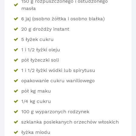
150 g rozpuszczonego i ostudzonego
masła
6 jaj (osobno żółtka i osobno białka)
20 g drożdży instant
5 łyżek cukru
1 i 1/2 łyżki oleju
pół łyżeczki soli
1 i 1/2 łyżki wódki lub spirytusu
opakowanie cukru waniliowego
pół kg maku
1/4 kg cukru
100 g wyparzonych rodzynek
szklanka posiekanych orzechów włoskich
łyżka miodu