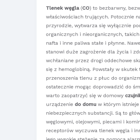
Tlenek węgla
(
CO
) to bezbarwny, bez
właściwościach trujących. Potocznie 
przyrodzie, wytwarza się wyłącznie po
organicznych i nieorganicznych, takich 
nafta i inne paliwa stałe i płynne. Na
stanowi duże zagrożenie dla życia i z
wchłaniane przez drogi oddechowe ską
się z hemoglobiną. Powstały w skutek 
przenoszenia tlenu z płuc do organi
ostatecznie mogąc doprowadzić do śmi
warto zaopatrzyć się w domowy
czujni
urządzenie
do domu
w którym istnieje
niebezpiecznych substancji. Są to gł
węglowymi, olejowymi, piecami i komi
receptorów wyczuwa tlenek węgla i inn
jego wysokie stężenie za pomocą ala