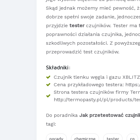
Skąd jednak możemy mieć pewność, że 
dobrze spełni swoje zadanie, jednocze
przyjdzie
tester
czujników. Tester ma 
poprawności działania czujnika, jedno
szkodliwych pozostałości. Z powyższeg
przeprowadzić test czujników.
Składniki:
Czujnik tlenku węgla i gazu XBLITZ
Cena przykładowego testera: https:
Strona testera czujników firmy Ter
http://termopasty.pl/pl/products/te
Do poradnika
Jak przetestować czujni
tagi:
porady
chemiczne
tester
co