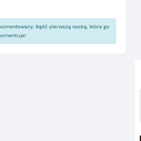
skomentowany. Bądź pierwszą osobą, która go
komentuje!