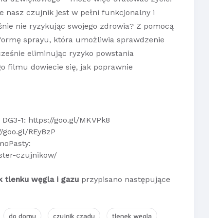
nasz czujnik jest w pełni funkcjonalny i
śnie nie ryzykując swojego zdrowia? Z pomocą
formę sprayu, która umożliwia sprawdzenie
cześnie eliminując ryzyko powstania
o filmu dowiecie się, jak poprawnie
 DG3-1: https://goo.gl/MKVPk8
//goo.gl/REyBzP
moPasty:
ster-czujnikow/
k tlenku węgla i gazu
przypisano następujące
do domu
czujnik czadu
tlenek węgla