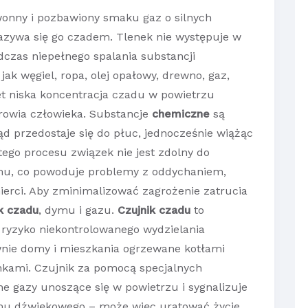
wonny i pozbawiony smaku gaz o silnych
nazywa się go czadem. Tlenek nie występuje w
dczas niepełnego spalania substancji
jak węgiel, ropa, olej opałowy, drewno, gaz,
wet niska koncentracja czadu w powietrzu
drowia człowieka. Substancje
chemiczne
są
d przedostaje się do płuc, jednocześnie wiążąc
tego procesu związek nie jest zdolny do
zmu, co powoduje problemy z oddychaniem,
erci. Aby zminimalizować zagrożenie zatrucia
k czadu
, dymu i gazu.
Czujnik czadu
to
 ryzyko niekontrolowanego wydzielania
ównie domy i mieszkania ogrzewane kotłami
nkami. Czujnik za pomocą specjalnych
e gazy unoszące się w powietrzu i sygnalizuje
rmu dźwiękowego – może więc uratować życie.