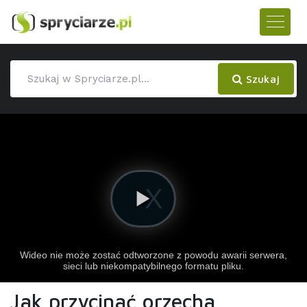
Szukaj
Jak przycinać orzecha