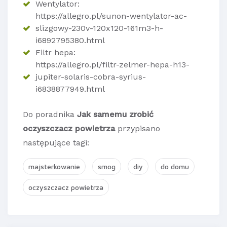
Wentylator:
https://allegro.pl/sunon-wentylator-ac-
slizgowy-230v-120x120-161m3-h-
i6892795380.html
Filtr hepa:
https://allegro.pl/filtr-zelmer-hepa-h13-
jupiter-solaris-cobra-syrius-
i6838877949.html
Do poradnika
Jak samemu zrobić
oczyszczacz powietrza
przypisano
następujące tagi:
majsterkowanie
smog
diy
do domu
oczyszczacz powietrza