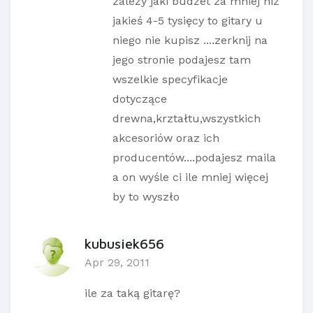
zależy jaki budżet za mniej niż
jakieś 4-5 tysięcy to gitary u
niego nie kupisz ....zerknij na
jego stronie podajesz tam
wszelkie specyfikacje
dotyczące
drewna,krztałtu,wszystkich
akcesoriów oraz ich
producentów....podajesz maila
a on wyśle ci ile mniej więcej
by to wyszło
kubusiek656
Apr 29, 2011
ile za taką gitarę?