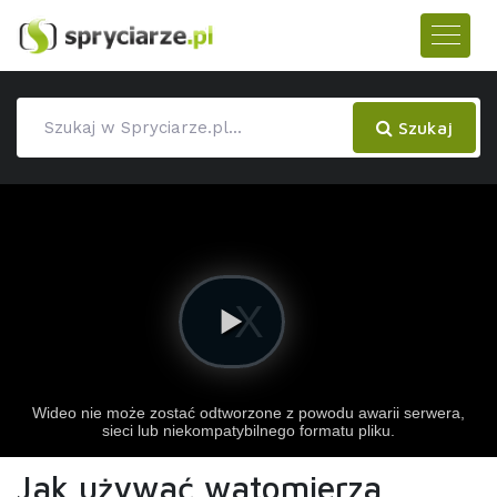
Szukaj
Jak używać watomierza