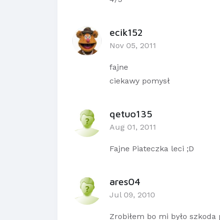
ecik152
Nov 05, 2011
fajne
ciekawy pomysł
qetuo135
Aug 01, 2011
Fajne Piateczka leci ;D
ares04
Jul 09, 2010
Zrobiłem bo mi było szkoda p