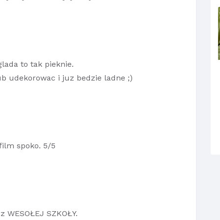
lada to tak pieknie.
b udekorowac i juz bedzie ladne ;)
 film spoko. 5/5
bo z WESOŁEJ SZKOŁY.