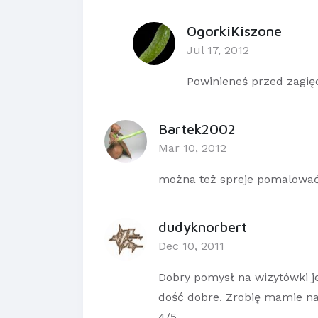
OgorkiKiszone
Jul 17, 2012
Powinieneś przed zagię
Bartek2002
Mar 10, 2012
można też spreje pomalowa
dudyknorbert
Dec 10, 2011
Dobry pomysł na wizytówki je
dość dobre. Zrobię mamie na
4/5