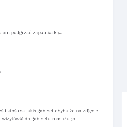
ciem podgrzać zapalniczką...
ć
śli ktoś ma jakiś gabinet chyba że na zdjęcie
 wizytówki do gabinetu masażu ;p