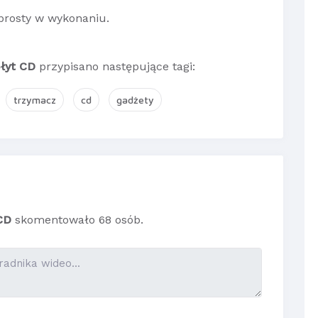
 prosty w wykonaniu.
płyt CD
przypisano następujące tagi:
trzymacz
cd
gadżety
CD
skomentowało 68 osób.