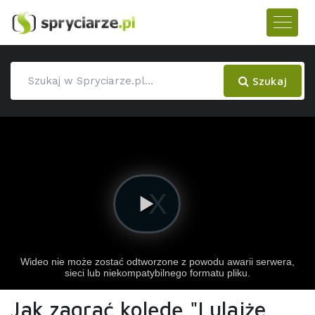
Szukaj
Jak zagrać kolędę "Lulajże